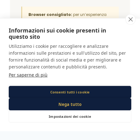
Browser consigliato:
per un’esperienza
ottimale utilizza una versione aggiornata di
Chrome, Firefox, Edge o Safari su computer
Informazioni sui cookie presenti in
desktop.
questo sito
Utilizziamo i cookie per raccogliere e analizzare
informazioni sulle prestazioni e sull'utilizzo del sito, per
fornire funzionalità di social media e per migliorare e
personalizzare contenuti e pubblicità presenti.
Per saperne di più
Consenti tutti i cookie
Nega tutto
HAI BISOGNO DI AIUTO?
Impostazioni dei cookie